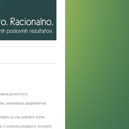
aprej pa kot d.o.o.
be, samostojne podjetnike ter
mljeni za vse sodobne izzive.
amo z osebnim pristopom, znanjem,