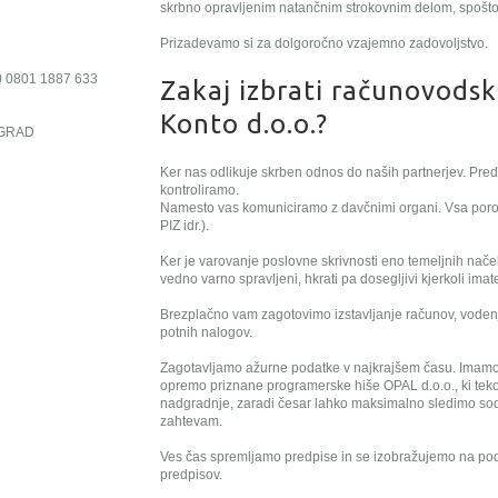
skrbno opravljenim natančnim strokovnim delom, spošt
Prizadevamo si za dolgoročno vzajemno zadovoljstvo.
10 0801 1887 633
Zakaj izbrati računovodsk
Konto d.o.o.?
ŽIGRAD
Ker nas odlikuje skrben odnos do naših partnerjev. Pre
kontroliramo.
Namesto vas komuniciramo z davčnimi organi. Vsa por
PIZ idr.).
Ker je varovanje poslovne skrivnosti eno temeljnih nače
vedno varno spravljeni, hkrati pa dosegljivi kjerkoli imat
Brezplačno vam zagotovimo izstavljanje računov, vodenj
potnih nalogov.
Zagotavljamo ažurne podatke v najkrajšem času. Imamo
opremo priznane programerske hiše OPAL d.o.o., ki tek
nadgradnje, zaradi česar lahko maksimalno sledimo sod
zahtevam.
Ves čas spremljamo predpise in se izobražujemo na pod
predpisov.