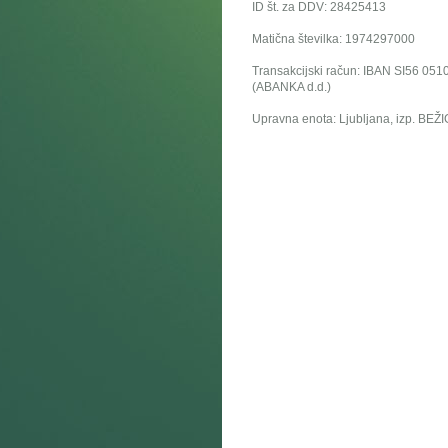
ID št. za DDV: 28425413
Matična številka: 1974297000
Transakcijski račun: IBAN SI56 05
(ABANKA d.d.)
Upravna enota: Ljubljana, izp. BE