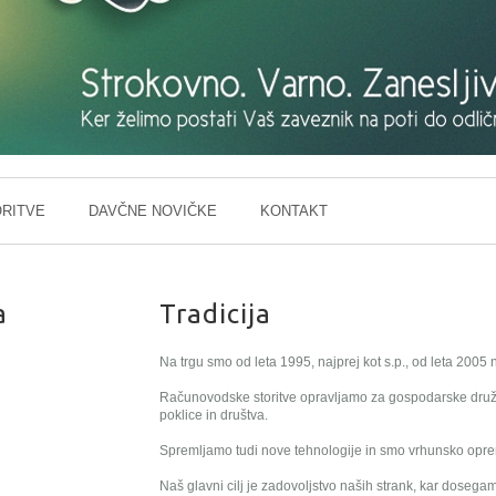
RITVE
DAVČNE NOVIČKE
KONTAKT
a
Tradicija
Na trgu smo od leta 1995, najprej kot s.p., od leta 2005 n
Računovodske storitve opravljamo za gospodarske druž
poklice in društva.
Spremljamo tudi nove tehnologije in smo vrhunsko opre
Naš glavni cilj je zadovoljstvo naših strank, kar doseg