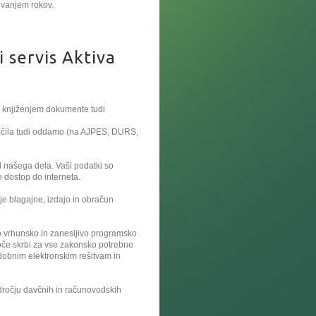
ovanjem rokov.
i servis Aktiva
d knjiženjem dokumente tudi
očila tudi oddamo (na AJPES, DURS,
l našega dela. Vaši podatki so
e dostop do interneta.
e blagajne, izdajo in obračun
 vrhunsko in zanesljivo programsko
oče skrbi za vse zakonsko potrebne
obnim elektronskim rešitvam in
ročju davčnih in računovodskih